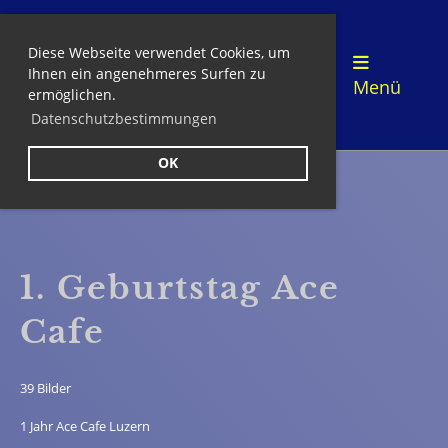
Diese Webseite verwendet Cookies, um
Login
Ihnen ein angenehmeres Surfen zu
Menü
ermöglichen.
Datenschutzbestimmungen
OK
Zurück
1. Geburtstag Ace
Cafe
39 Bilder
1 Jahr Ace Cafe Luzern