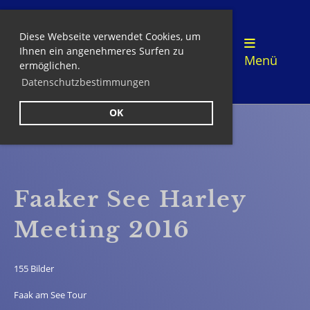
Diese Webseite verwendet Cookies, um
Login
Ihnen ein angenehmeres Surfen zu
Menü
ermöglichen.
Datenschutzbestimmungen
OK
Zurück
Faaker See Harley
Meeting 2016
155 Bilder
Faak am See Tour