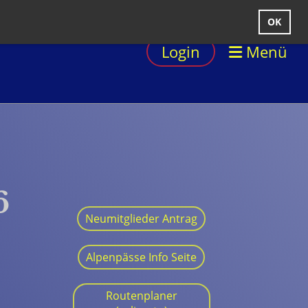
OK
Login
Menü
6
Neumitglieder Antrag
Alpenpässe Info Seite
Routenplaner