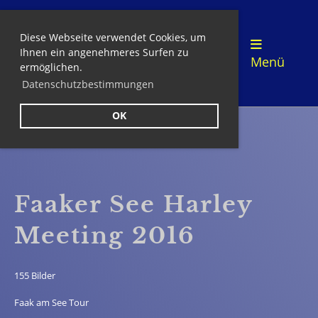
Diese Webseite verwendet Cookies, um
Login
Ihnen ein angenehmeres Surfen zu
Menü
ermöglichen.
Datenschutzbestimmungen
OK
Zurück
Faaker See Harley
Meeting 2016
155 Bilder
Faak am See Tour